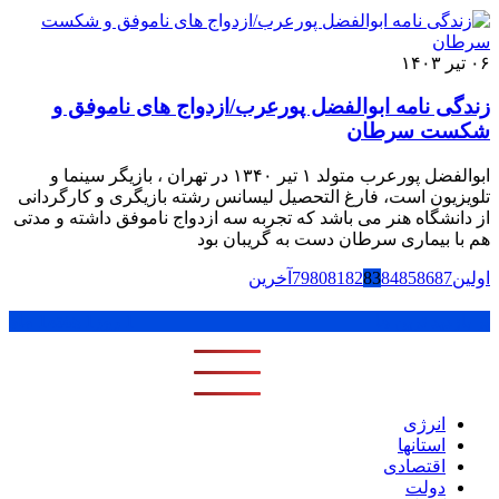
۰۶ تیر ۱۴۰۳
زندگی نامه ابوالفضل پورعرب/ازدواج های ناموفق و
شکست سرطان
ابوالفضل پورعرب متولد ۱ تیر ۱۳۴۰ در تهران ، بازیگر سینما و
تلویزیون است، فارغ التحصیل لیسانس رشته بازیگری و کارگردانی
از دانشگاه هنر می باشد که تجربه سه ازدواج ناموفق داشته و مدتی
هم با بیماری سرطان دست به گریبان بود
اولین
87
86
85
84
83
82
81
80
79
آخرین
پر بازدید ترین ها
1 روز
1 هفته
1 ماه
انرژی
استانها
اقتصادی
دولت