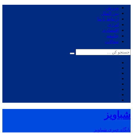
ورزش
بین الملل
ارتباط با ما
انرژی
اقتصادی
جامعه
مقالات
شباویز
پایگاه خبری شباویز