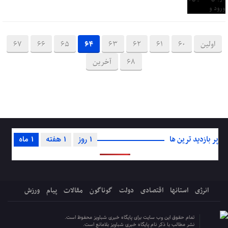
اولین
60
61
62
63
64
65
66
67
68
آخرین
پر بازدید ترین ها
1 روز
1 هفته
1 ماه
انرژی
استانها
اقتصادی
دولت
گوناگون
مقالات
پیام
ورزش
تمام حقوق این وب سایت برای پایگاه خبری شباویز محفوظ است.
نشر مطالب با ذکر نام پایگاه خبری شباویز بلامانع است.