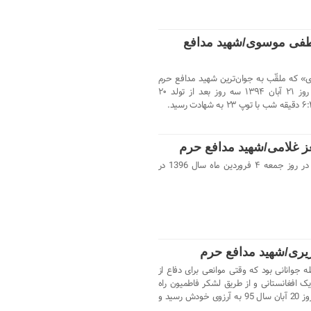
طفی موسوی/شهید مدافع
که ملقّب به جوان‌ترین شهید مدافع حرم
بود، روز ۱۷ آبان ۱۳۷۴ به دنیا آمد و روز ۲۱ آبان ۱۳۹۴ سه روز بعد از تولد ۲۰
ز غلامی/شهید مدافع حرم
حسین، در سالروز تولد ۲۳ سالگی اش در روز جمعه ۴ فروردین ماه سال 1396 در
یری/شهید مدافع حرم
جوانانی بود که وقتی موانعی برای دفاع از
ک افغانستانی و از طریق لشکر فاطمیون راه
رسیدن به سوریه را یافت. در نهایت نیز روز 20 آبان سال 95 به آرزوی خودش رسید و