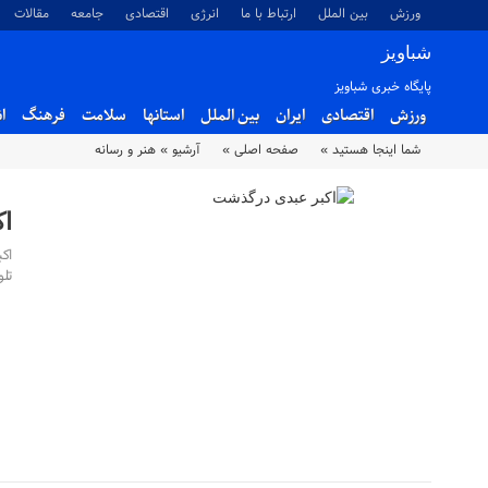
ورزش
بین الملل
ارتباط با ما
انرژی
اقتصادی
جامعه
مقالات
شباویز
پایگاه خبری شباویز
ورزش
اقتصادی
ایران
بین الملل
استانها
سلامت
فرهنگ
ا
شما اینجا هستید »
صفحه اصلی »
آرشیو »
هنر و رسانه
ا
اک
تل
۱۸ بهمن ۱۴۰۴
۲۹ فروردین ۱۴۰۵