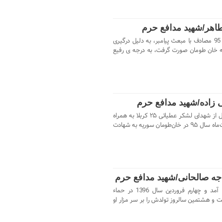
طاهر/شهید مدافع حرم
شهید سید رضا طاهر 16 اردیبهشت ماه 95 مصادف با مبعث پیامبر، به دلیل درگیری
 خان طومان صورت گرفت، به درجه ی رفیع
 زاده/شهید مدافع حرم
شهید مدافع حرم رضا حاجی‌زاده اهل آمل از شهدای لشکر عملیاتی ۲۵ کربلا به همراه
۱۲ تن دیگر از یارانش در روز ۱۷ اردیبهشت‌ماه سال ۹۵ در خان‌طومان سوریه به شهادت
جه صالحانی/شهید مدافع حرم
سعید هشت فروردین سال 1368 بدنیا آمد و چهارم فروردین سال 1396 در حماء
و هشتمین سالروز تولدش را بر سر مزار او