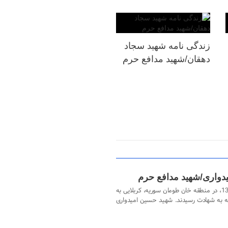
زندگی نامه شهید سجاد
دهقان/شهید مدافع حرم
دواری/شهید مدافع حرم
روز جمعه بیست و یکم دی ماه سال 1394، در منطقه خان طومان سوریه، کربلایی به
این منطقه به شهادت رسیدند. شهید حسین امیدواری