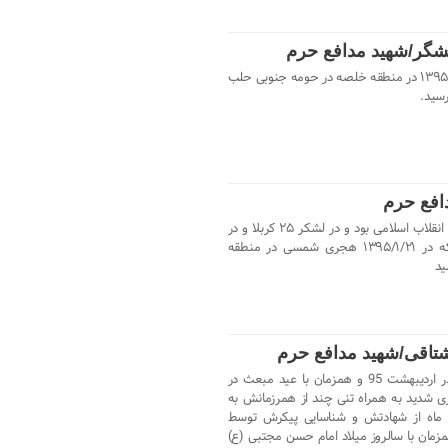
نشگر/شهید مدافع حرم
شهید عباس دانشگر عباس در ۲۰ خرداد ۱۳۹۵ در منطقه خلصه در حومه جنوبی حلب
رسید.
افع حرم
حسین بواس عضو رسمی سپاه پاسداران انقلاب اسلامی بود و در لشکر ۲۵ کربلا و در
رسته پیاده به اسلام خدمت می کرد که در ۱۳۹۵/۱/۲۱ هجری شمسی در منطقه
ید
تاقی/شهید مدافع حرم
شهید مدافع حرم حسین مشتاقی که در اردیبهشت 95 و همزمان با عید مبعث در
 شدید به همراه تنی چند از همرزمانش به
اه از شهادتش و شناسایی پیکرش توسط
یش DNA ، در تاریخ 01/04/1395 همزمان با سالروز میلاد امام حسن مجتبی (ع)