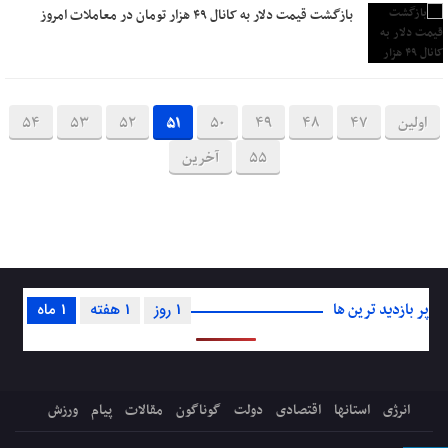
بازگشت قیمت دلار به کانال ۴۹ هزار تومان‌ در معاملات امروز
اولین
47
48
49
50
51
52
53
54
55
آخرین
پر بازدید ترین ها
1 روز
1 هفته
1 ماه
انرژی
استانها
اقتصادی
دولت
گوناگون
مقالات
پیام
ورزش