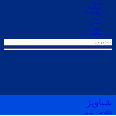
ورزش
بین الملل
ارتباط با ما
انرژی
اقتصادی
جامعه
مقالات
شباویز
پایگاه خبری شباویز