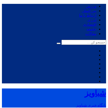
ورزش
بین الملل
ارتباط با ما
انرژی
اقتصادی
جامعه
مقالات
شباویز
پایگاه خبری شباویز