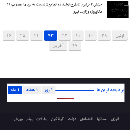
جهش ۲ برابری “طرح تولید در توزیع” نسبت به برنامه مصوب ۱۴
مگاپروژه وزارت نیرو
اولین
39
40
41
42
43
44
45
46
47
آخرین
پر بازدید ترین ها
1 روز
1 هفته
1 ماه
انرژی
استانها
اقتصادی
دولت
گوناگون
مقالات
پیام
ورزش