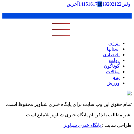
اولین
22
21
20
19
18
17
16
15
14
آخرین
پر بازدید ترین ها
1 روز
1 هفته
1 ماه
انرژی
استانها
اقتصادی
دولت
گوناگون
مقالات
پیام
ورزش
تمام حقوق این وب سایت برای پایگاه خبری شباویز محفوظ است.
نشر مطالب با ذکر نام پایگاه خبری شباویز بلامانع است.
طراحی سایت :
پایگاه خبری شباویز