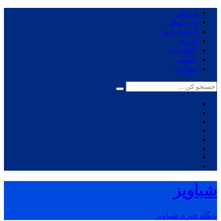
ورزش
بین الملل
ارتباط با ما
انرژی
اقتصادی
جامعه
مقالات
شباویز
پایگاه خبری شباویز