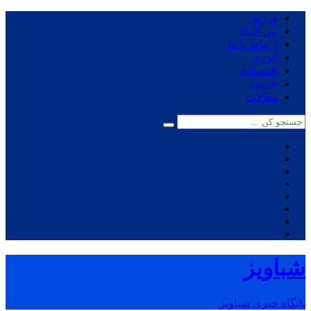
ورزش
بین الملل
ارتباط با ما
انرژی
اقتصادی
جامعه
مقالات
شباویز
پایگاه خبری شباویز