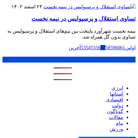
۲۳ اسفند ۱۴۰۲
تساوی استقلال و پرسپولیس در نیمه نخست
نیمه نخست شهرآورد پایتخت بین تیم‌های استقلال و پرسپولیس به
تساوی بدون گل همراه شد.
اولین
61
60
59
58
57
56
55
54
53
آخرین
پر بازدید ترین ها
1 روز
1 هفته
1 ماه
انرژی
استانها
اقتصادی
دولت
گوناگون
مقالات
پیام
ورزش