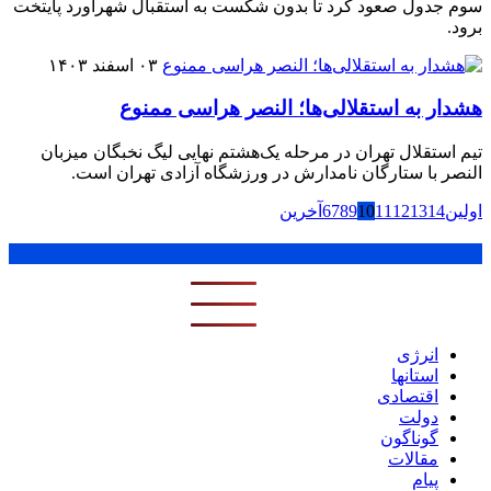
سوم جدول صعود کرد تا بدون شکست به استقبال شهرآورد پایتخت
برود.
۰۳ اسفند ۱۴۰۳
هشدار به استقلالی‌ها؛ النصر هراسی ممنوع
تیم استقلال تهران در مرحله یک‌هشتم نهایی لیگ نخبگان میزبان
النصر با ستارگان نامدارش در ورزشگاه آزادی تهران است.
اولین
14
13
12
11
10
9
8
7
6
آخرین
پر بازدید ترین ها
1 روز
1 هفته
1 ماه
انرژی
استانها
اقتصادی
دولت
گوناگون
مقالات
پیام