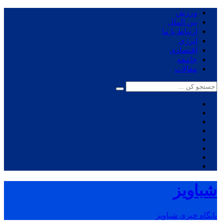
ورزش
بین الملل
ارتباط با ما
انرژی
اقتصادی
جامعه
مقالات
شباویز
پایگاه خبری شباویز