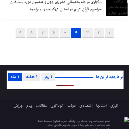
برگزاری مرحله مقدماتی کشوری چهل و ششمین دوره مسابقات
سراسری قرآن کریم در استان کهگیلویه و بویراحمد
9
8
7
6
5
4
3
2
1
پر بازدید ترین ها
1 روز
1 هفته
1 ماه
انرژی
استانها
اقتصادی
دولت
گوناگون
مقالات
پیام
ورزش
تمام حقوق این وب سایت برای پایگاه خبری شباویز محفوظ است.
نشر مطالب با ذکر نام پایگاه خبری شباویز بلامانع است.