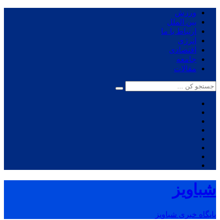
ورزش
بین الملل
ارتباط با ما
انرژی
اقتصادی
جامعه
مقالات
شباویز
پایگاه خبری شباویز