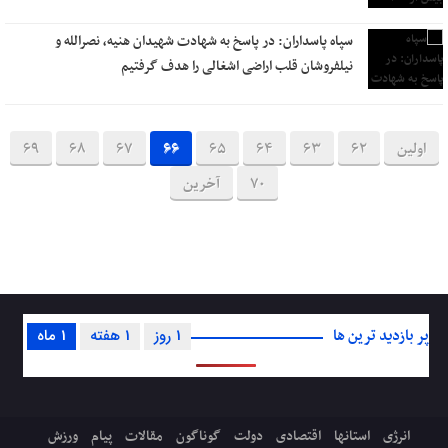
سپاه پاسداران: در پاسخ به شهادت شهیدان هنیه، نصرالله و
نیلفروشان قلب اراضی اشغالی را هدف گرفتیم
اولین
62
63
64
65
66
67
68
69
70
آخرین
پر بازدید ترین ها
1 روز
1 هفته
1 ماه
انرژی
استانها
اقتصادی
دولت
گوناگون
مقالات
پیام
ورزش