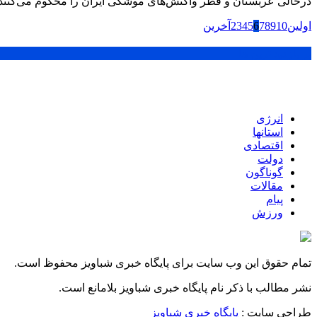
درحالی عربستان و قطر واکنش‌های موشکی ایران را محکوم می‌کنند که د
اولین
10
9
8
7
6
5
4
3
2
آخرین
پر بازدید ترین ها
انرژی
استانها
اقتصادی
دولت
گوناگون
مقالات
پیام
ورزش
تمام حقوق این وب سایت برای پایگاه خبری شباویز محفوظ است.
نشر مطالب با ذکر نام پایگاه خبری شباویز بلامانع است.
طراحی سایت :
پایگاه خبری شباویز