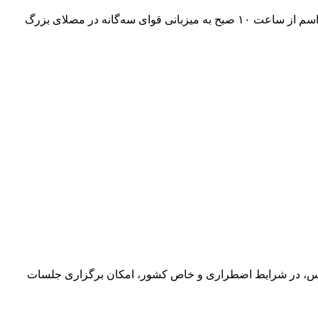
دولت اعلام کرد مراسم بزرگداشت امام شهید انقلاب که قرار بود روز چهارشنبه برگزار شود، به روز یکشنبه ۲۸ تیرماه موکول شد و این مراسم از ساعت ۱۰ صبح به میزبانی قوای سه‌گانه در مصلای بزرگ
اساس، در شرایط اضطراری و خاص کشور، امکان برگزاری جلسات