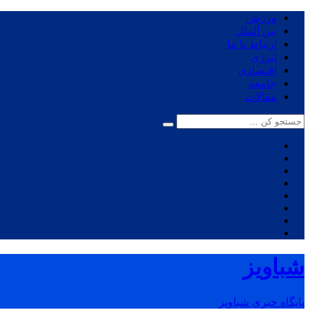
ورزش
بین الملل
ارتباط با ما
انرژی
اقتصادی
جامعه
مقالات
شباویز
پایگاه خبری شباویز