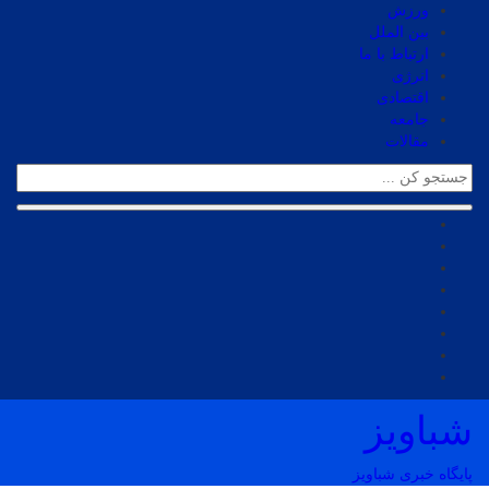
ورزش
بین الملل
ارتباط با ما
انرژی
اقتصادی
جامعه
مقالات
شباویز
پایگاه خبری شباویز