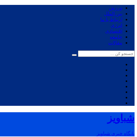
ورزش
بین الملل
ارتباط با ما
انرژی
اقتصادی
جامعه
مقالات
شباویز
پایگاه خبری شباویز