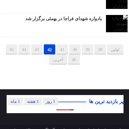
یادواره شهدای فراجا در بهمئی برگزار شد
اولین
38
39
40
41
42
43
44
45
46
آخرین
پر بازدید ترین ها
1 روز
1 هفته
1 ماه