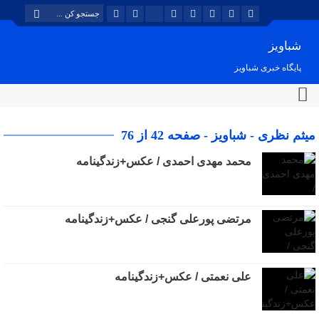
شباویز
پایگاه خبری شباویز
میثم نظری - شباویز - صفحه 42 از 76
محمد مهدی احمدی / عکس+زندگینامه
مرتضی پورعلی گنجی / عکس+زندگینامه
علی نعمتی / عکس+زندگینامه