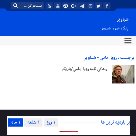
شباویز
پایگاه خبری شباویز
برچسب : زویا امامی - شباویز
زندگی نامه زویا امامی/بازیگر
پر بازدید ترین ها
1 روز
1 هفته
1 ماه