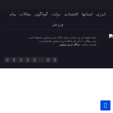
انرژی
استانها
اقتصادی
دولت
گوناگون
مقالات
پیام
ورزش
تمام حقوق این وب سایت برای پایگاه خبری شباویز محفوظ است.
نشر مطالب با ذکر نام پایگاه خبری شباویز بلامانع است.
طراحی سایت :
پایگاه خبری شباویز