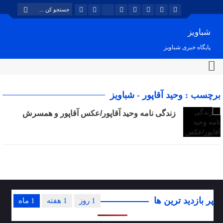
شباویز
پایگاه خبری شباویز
برچسب : وحید آقاپور - شباویز
زندگی نامه وحید آقاپور/عکس آقاپور و همسرش
پر بازدید ترین ها
1 روز
1 هفته
1 ماه