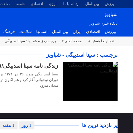
ورزش
بین الملل
ارتباط با ما
انرژی
اقتصادی
جامعه
مقالات
شباویز
پایگاه خبری شباویز
ورزش
اقتصادی
ایران
بین الملل
استانها
سلامت
فرهنگ
شما اینجا هستید »
صفحه اصلی »
برچسب زده شده با : سینا اسدبیگی
۳۰ مهر ۱۴۰۳
برچسب : سینا اسدبیگی - شباویز
زندگی نامه سینا اسدبیگی/ف
سینا 
دوران نوجوانی آغاز کرد و هم اکنون د
میدان میرود
پر بازدید ترین ها
1 روز
1 هفته