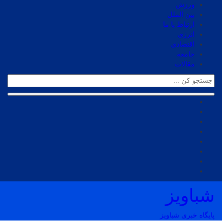
ورزش
بین الملل
ارتباط با ما
انرژی
اقتصادی
جامعه
مقالات
شباویز
پایگاه خبری شباویز