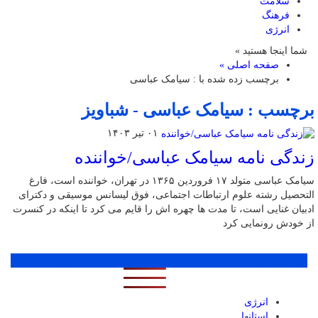
سلامت
فرهنگ
انرژی
شما اینجا هستید »
صفحه اصلی »
برچسب زده شده با : سیامک عباسی
برچسب : سیامک عباسی - شباویز
۰۱ تیر ۱۴۰۳
زندگی نامه سیامک عباسی/خواننده
سیامک عباسی متولد ۱۷ فروردین ۱۳۶۵ در تهران، خواننده است، فارغ
التحصیل رشته علوم ارتباطات اجتماعی، فوق لیسانس موسیقی و دکترای
ادبیان غنایی است، تا مدت ها چهره اش را قایم می کرد تا اینکه در کنسرت
از خودش رونمایی کرد
پر بازدید ترین ها
1 روز
1 هفته
1 ماه
انرژی
استانها