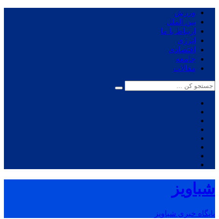
ورزش
بین الملل
ارتباط با ما
انرژی
اقتصادی
جامعه
مقالات
شباویز
پایگاه خبری شباویز