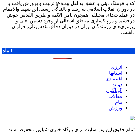
که با فرهنگ دینی و عشق به اهل بیت(ع) تربیت و پرورش یافت و
در دوران انقلاب اسلامی به رشد و بالندگی رسید. این شهید والامقام
در عملیات‌های مختلفی همچون ثامن الائمه و طریق القدس خوش
درخشید و در پاکسازی مناطق اشغالی از وجود دشمن بعثی و
پیروزی‌های رزمندگان ایران در دوران دفاع مقدس تاثیر فراوان
داشت.
پر بازدید ترین ها
1 روز
1 هفته
1 ماه
انرژی
استانها
اقتصادی
دولت
گوناگون
مقالات
پیام
ورزش
تمام حقوق این وب سایت برای پایگاه خبری شباویز محفوظ است.