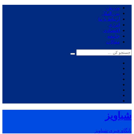
ورزش
بین الملل
ارتباط با ما
انرژی
اقتصادی
جامعه
مقالات
شباویز
پایگاه خبری شباویز