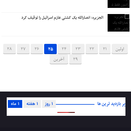
الجزیره: انصارالله یک کشتی عازم اسرائیل را توقیف کرد
اولین
21
22
23
24
25
26
27
28
29
آخرین
پر بازدید ترین ها
1 روز
1 هفته
1 ماه