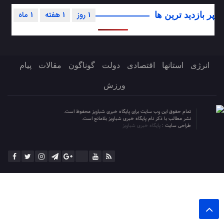
1 روز
1 هفته
1 ماه
پر بازدید ترین ها
انرژی
استانها
اقتصادی
دولت
گوناگون
مقالات
پیام
ورزش
تمام حقوق این وب سایت برای پایگاه خبری شباویز محفوظ است.
نشر مطالب با ذکر نام پایگاه خبری شباویز بلامانع است.
طراحی سایت :
پایگاه خبری شباویز