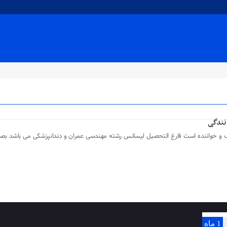
انندگی
۱۳۵ در تهران، دندان پزشک و خواننده است فارغ التحصیل لیسانس رشته مهندسی عمران و دندانپزشکی م
1 ماه