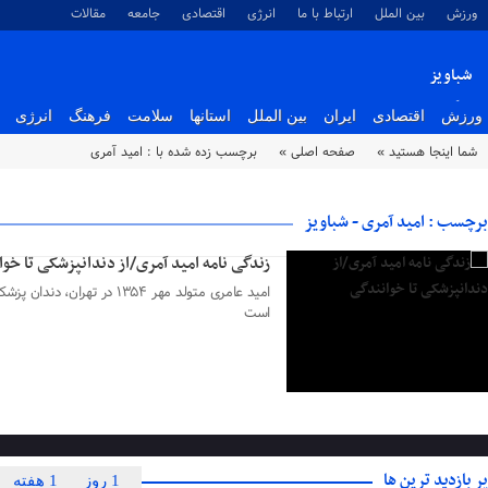
ورزش
بین الملل
ارتباط با ما
انرژی
اقتصادی
جامعه
مقالات
شباویز
پایگاه خبری شباویز
ورزش
اقتصادی
ایران
بین الملل
استانها
سلامت
فرهنگ
انرژی
شما اینجا هستید »
صفحه اصلی »
برچسب زده شده با : امید آمری
۰۱ تیر ۱۴۰۳
برچسب : امید آمری - شباویز
زندگی نامه امید آمری/از دندانپزشکی تا خو
امید عامری متولد مهر ۴
است
پر بازدید ترین ها
1 روز
1 هفته