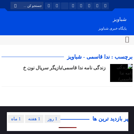
شباویز
پایگاه خبری شباویز
برچسب : ندا قاسمی - شباویز
زندگی نامه ندا قاسمی/بازیگر سریال نون خ
پر بازدید ترین ها
1 روز
1 هفته
1 ماه