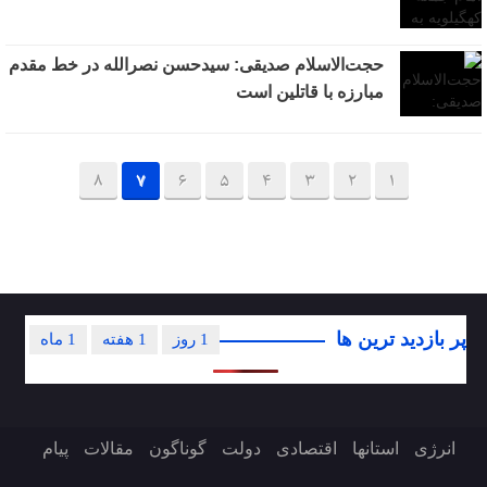
حجت‌الاسلام صدیقی: سیدحسن نصرالله در خط مقدم
مبارزه با قاتلین است
8
7
6
5
4
3
2
1
پر بازدید ترین ها
1 روز
1 هفته
1 ماه
انرژی
استانها
اقتصادی
دولت
گوناگون
مقالات
پیام