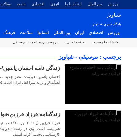
ورزش
بین الملل
ارتباط با ما
انرژی
اقتصادی
جامعه
مقالات
شباویز
پایگاه خبری شباویز
ورزش
اقتصادی
ایران
بین الملل
استانها
سلامت
فرهنگ
شما اینجا هستید »
صفحه اصلی »
برچسب زده شده با : موسیقی
۰۹ بهمن ۱۴۰۲
برچسب : موسیقی - شباویز
زندگی نامه احسان یاسین/خو
آهنگساز و ترانه سرا اهل ایران است ک
۰۹ بهمن ۱۴۰۲
زندگینامه فرزاد فرزین/خوانن
فرزاد فرزی
هنرپیشه است. وی در رشته مدیریت ص
کارشناسی تحصیل کرده است.
۰۶ بهمن ۱۴۰۲