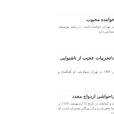
خواننده محبوب
ثم ابراهیمی متولد ۸ شهریور ۱۳۶۴ در تهران، خواننده است. در رشته موسیقی
یسانس دارد
د/تجربیات عجیب از ناشنوایی
آریا عظیمی‌نژاد، پنجم اردیبهشت سال ۱۳۵۲ در تهران متولدشد. او آهنگساز و
ن/حواشی ازدواج مجدد
همایون شجریان، خواننده و نوازندهٔ تنبک و کمانچه، در تاریخ 31 اردیبهشت 1354 در
ضا شجریان و برادر مژگان شجریان است که
د.