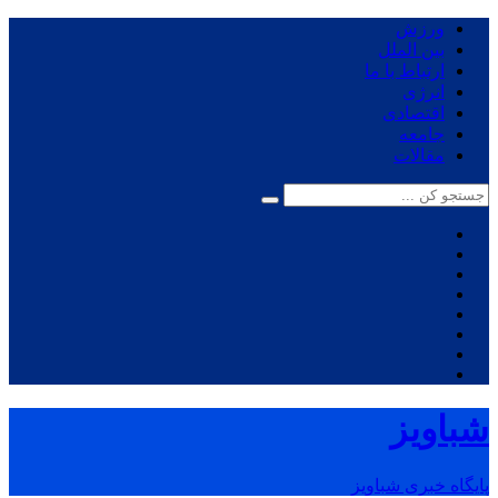
ورزش
بین الملل
ارتباط با ما
انرژی
اقتصادی
جامعه
مقالات
شباویز
پایگاه خبری شباویز