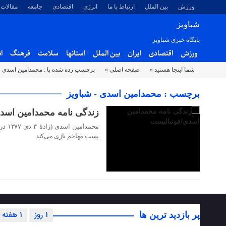
ورزش
بین الملل
ارتباط با ما
انرژی
اقتصادی
جامعه
مقالات
شباویز
پایگاه خبری شباویز
ورزش
اقتصادی
ایران
بین الملل
استانها
سلامت
فرهنگ
ا
شما اینجا هستید »
صفحه اصلی »
برچسب زده شده با : محمدامین اسدی
۰۹ تیر ۱۴۰۴
برچسب : محمدامین اسدی - شباویز
زندگی نامه محمدامین اسد
محمدا
پست مهاجم بازی می‌کند
1 روز
1 هفته
پر بازدید ترین ها