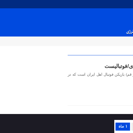
نرژی
ی/فوتبالیست
مین اسدی (زادهٔ ۳ دی ۱۳۷۷ در قم) بازیکن فوتبال اهل ایران است که در
1 ماه