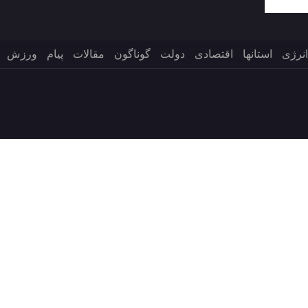
انرژی
استانها
اقتصادی
دولت
گوناگون
مقالات
پیام
ورزش