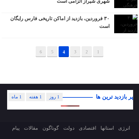
‌شهری شیراز الزامی است
۳۰ فروردین، بازدید از اماکن تاریخی فارس رایگان
است
6
5
4
3
2
1
پر بازدید ترین ها
1 روز
1 هفته
1 ماه
انرژی
استانها
اقتصادی
دولت
گوناگون
مقالات
پیام