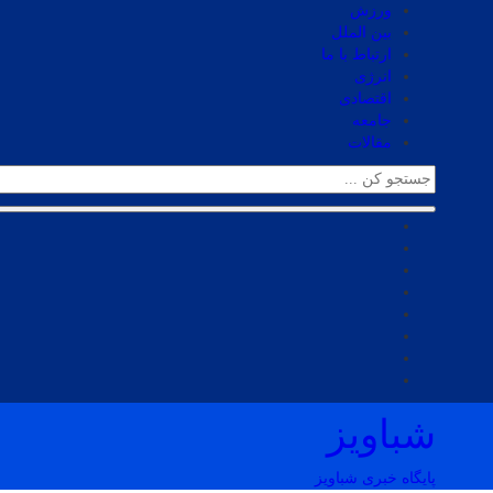
ورزش
بین الملل
ارتباط با ما
انرژی
اقتصادی
جامعه
مقالات
شباویز
پایگاه خبری شباویز