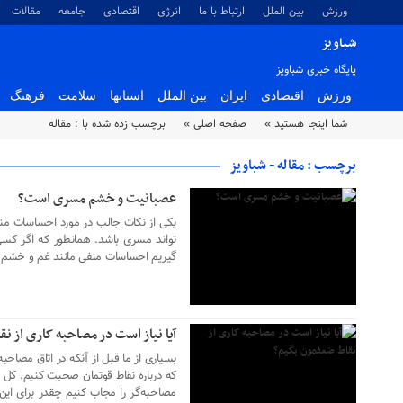
ورزش
بین الملل
ارتباط با ما
انرژی
اقتصادی
جامعه
مقالات
شباویز
پایگاه خبری شباویز
ورزش
اقتصادی
ایران
بین الملل
استانها
سلامت
فرهنگ
۱۴ مهر ۱۴۰۲
شما اینجا هستید »
صفحه اصلی »
برچسب زده شده با : مقاله
برچسب : مقاله - شباویز
عصبانیت و خشم مسری است؟
یکی از نکات جالب در مورد احساسات م
تواند مسری باشد. همانطور که اگر کسی 
گیریم احساسات منفی مانند غم و خشم نیز
۱۴ مهر ۱۴۰۲
آیا نیاز است در مصاحبه کاری از ن
بسیاری از ما قبل از آنکه در اتاق مصاحبه
که درباره نقاط قوتمان صحبت کنیم. کل مه
مصاحبه‌گر را مجاب کنیم چقدر برای این
۱۲ مهر ۱۴۰۲