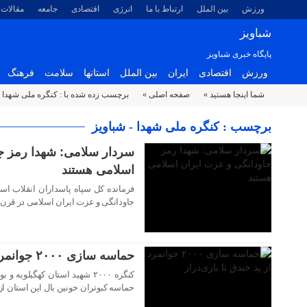
ورزش
بین الملل
ارتباط با ما
انرژی
اقتصادی
جامعه
مقالات
شباویز
پایگاه خبری شباویز
ورزش
اقتصادی
ایران
بین الملل
استانها
سلامت
فرهنگ
شما اینجا هستید »
صفحه اصلی »
برچسب زده شده با : کنگره ملی شهدا
۱۹ شهریور ۱۴۰۳
برچسب : کنگره ملی شهدا - شباویز
سردار سلامی: شهدا رمز ج
اسلامی هستند
فرمانده کل سپاه پاسداران انقلاب اس
۱۸ شهریور ۱۴۰۳
جاودانگی و عزت ایران اسلامی در قرن
حماسه سازی ۲۰۰۰ جوانمرد از پد خندق تا بازی‌دراز
کنگره ۲۰۰۰ شهید استان کهگیلوی
حماسه کبوتران خونین بال این استان از پد