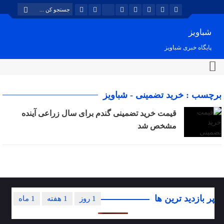
شباویز
پایگاه خبری شباویز
برچسب : خرید تضمینی - شباویز
قیمت خرید تضمینی گندم برای سال زراعی آینده
مشخص شد
پر بازدید ترین ها
1 روز
1 هفته
1 ماه