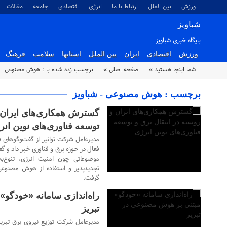
ورزش
بین الملل
ارتباط با ما
انرژی
اقتصادی
جامعه
مقالات
شباویز
پایگاه خبری شباویز
ورزش
اقتصادی
ایران
بین الملل
استانها
سلامت
فرهنگ
شما اینجا هستید »
صفحه اصلی »
برچسب زده شده با : هوش مصنوعی
۲۴ مهر ۱۴۰۴
برچسب : هوش مصنوعی - شباویز
گسترش همکاری‌های ایران و
توسعه فناوری‌های نوین انر
مدیرعامل شرکت توانیر از گفت‌وگوهای ف
فعال در حوزه برق و فناوری خبر داد و گ
موضوعاتی چون امنیت انرژی، تنوع‌ب
۱۷ مهر ۱۴۰۴
تجدیدپذیر و استفاده از هوش مصنوعی
گرفت.
راه‌اندازی سامانه «خودگو
تبریز
مدیرعامل شرکت توزیع نیروی برق تبریز ا