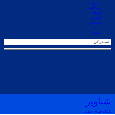
ورزش
بین الملل
ارتباط با ما
انرژی
اقتصادی
جامعه
مقالات
شباویز
پایگاه خبری شباویز