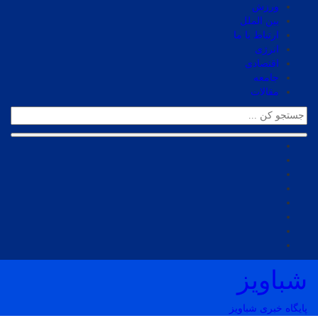
ورزش
بین الملل
ارتباط با ما
انرژی
اقتصادی
جامعه
مقالات
شباویز
پایگاه خبری شباویز