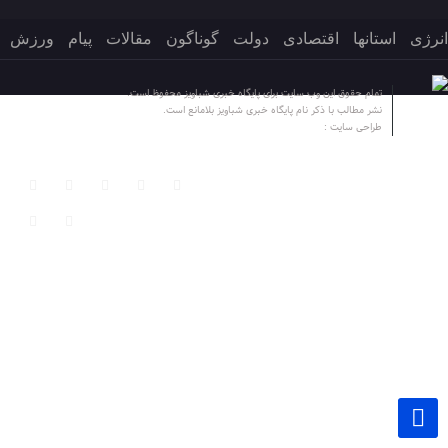
انرژی
استانها
اقتصادی
دولت
گوناگون
مقالات
پیام
ورزش
تمام حقوق این وب سایت برای پایگاه خبری شباویز محفوظ است.
نشر مطالب با ذکر نام پایگاه خبری شباویز بلامانع است.
طراحی سایت :
پایگاه خبری شباویز