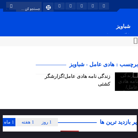
شباویز
پایگاه خبری شباویز
برچسب : هادی عامل - شباویز
زندگی نامه هادی عامل/گزارشگر
کشتی
پر بازدید ترین ها
1 روز
1 هفته
1 ماه