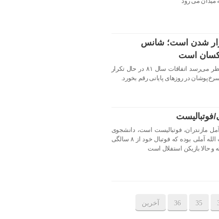
ه میدان می رود
کرار شدن است؛ شانس
یکسان است
سرمربی سابق پرسپولیس گفت: به نظر می‌رسد اتفاقات سال ۸۱ در حال تکرار
خ‌پوشان در روزهای پایانی رقم بخورد.
/فوتبالیست
ل جلالی متولد ۵ تیر ۱۳۷۷ در آمل مازندران، فوتبالیست است، دانشجوی
رشته تربیت‌ بدنی دانشکده سمای آیت‌ الله آملی بوده که فوتبال خود از ۸ سالگی
35
36
آخرین