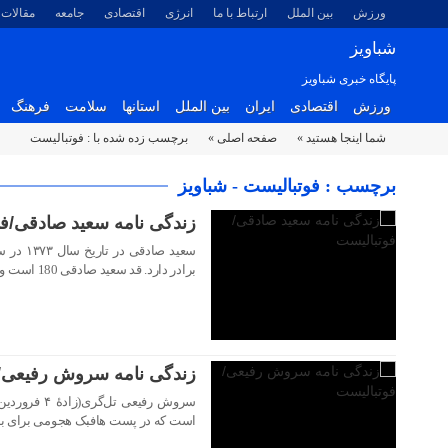
ورزش
بین الملل
ارتباط با ما
انرژی
اقتصادی
جامعه
مقالات
شباویز
پایگاه خبری شباویز
ورزش
اقتصادی
ایران
بین الملل
استانها
سلامت
فرهنگ
شما اینجا هستید »
صفحه اصلی »
برچسب زده شده با : فوتبالیست
۰۴ خرداد ۱۴۰۳
برچسب : فوتبالیست - شباویز
زندگی نامه سعید صادقی/فو
سعید صاد
برادر دارد. قد سعید صادقی 180 است و در پرسپولیس بازی می کند.
۰۴ خرداد ۱۴۰۳
زندگی نامه سروش رفیعی/
است که در پست هافبک هجومی برای باش
۰۴ خرداد ۱۴۰۳