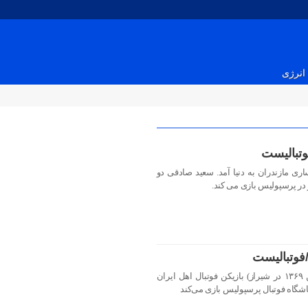
انرژی
تبالیست
قی در تاریخ سال ۱۳۷۳ در ساری مازندران به دنیا آمد. سعید صادقی دو
فوتبالیست
سروش رفیعی تل‌گری(زادهٔ ۴ فروردین ۱۳۶۹ در شیراز) بازیکن فوتبال اهل ایران
گاه فوتبال پرسپولیس بازی می‌کند