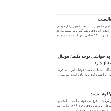
بالیست
متولد ۱۸ بهمن ۱۳۷۴ در نیشابور ، فوتبالیست است فوتبال را از کودکی
ه بزرگسالان پدیده راه یافت و هم اکنون در پست مدافع
برای تیم «پرسپولیس» تهران به میدان میرود، ۱۸۲ سانتی متر قد دارد و شماره
به حواشی توجه نکنند/ فوتبال
یاز دارد
گاه استقلال، گفت: فوتبال ایران به فردی
ن و اعتماد کردن به آنان، آینده تیم ملی را
/فوتبالیست
ن سهرابیان متولد ۴ مرداد ۱۳۷۴ در گرگان ، دفاع چپ فوتبال است، دانشجوی
رشته تربیت بدنی است که از آکادمی سپاهان پرورش یافت و حالا با ۱۷۸ سانتی متر
 عضویت در تیم ملی هم دارد