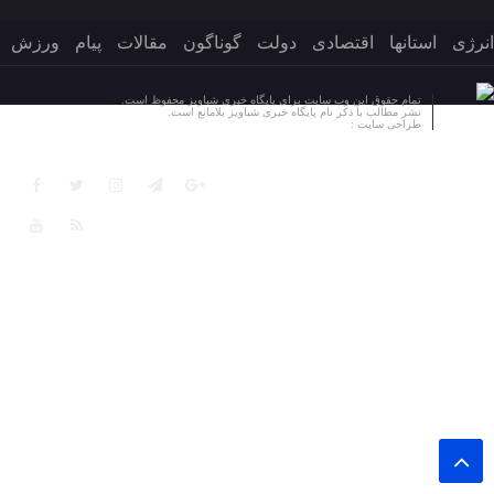
انرژی
استانها
اقتصادی
دولت
گوناگون
مقالات
پیام
ورزش
تمام حقوق این وب سایت برای پایگاه خبری شباویز محفوظ است.
نشر مطالب با ذکر نام پایگاه خبری شباویز بلامانع است.
طراحی سایت :
پایگاه خبری شباویز