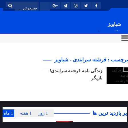
شباویز
پایگاه خبری شباویز
برچسب : فرشته سرابندی - شباویز
زندگی نامه فرشته سرابندی/
بازیگر
پر بازدید ترین ها
1 روز
1 هفته
1 ماه