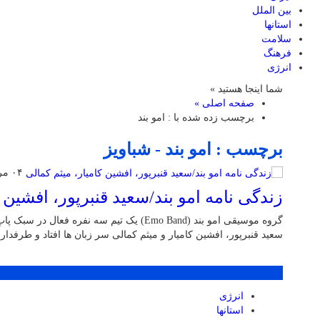
بین الملل
استانها
سلامت
فرهنگ
انرژی
شما اینجا هستید »
صفحه اصلی »
برچسب زده شده با : امو بند
برچسب : امو بند - شباویز
۰۴ مرداد ۱۴۰۳
زندگی نامه امو بند/سعید قنبرپور، افشین ک
گروه موسیقی امو بند (Emo Band) یک تیم سه نفره ف
سعید قنبرپور، افشین کامیار و میثم کمالی سر زبان ها افتاد و طرفدار
پر بازدید ترین ها
انرژی
استانها