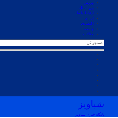
ورزش
بین الملل
ارتباط با ما
انرژی
اقتصادی
جامعه
مقالات
شباویز
پایگاه خبری شباویز