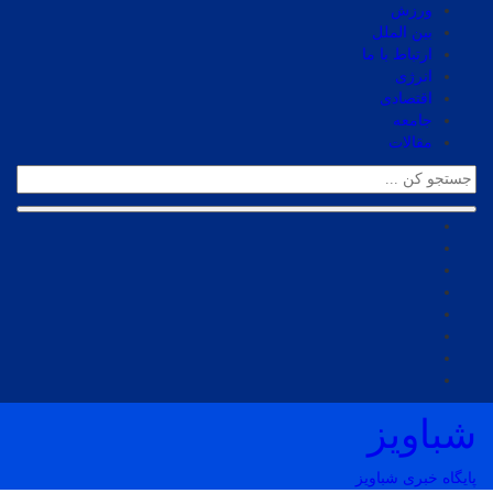
ورزش
بین الملل
ارتباط با ما
انرژی
اقتصادی
جامعه
مقالات
شباویز
پایگاه خبری شباویز