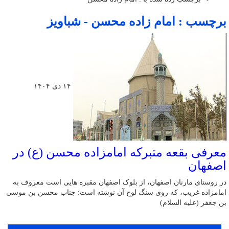
برچسب : امام زاده محسن - شباویز
۱۴ دی ۱۴۰۴
معرفی بقعه متبرکه امامزاده محسن (ع) در
اصفهان
در روستای مارنان اصفهان، از بلوک اصفهان مقبره ه‏ایى است معروف به
امامزاده غریب، که روى سنگ لوح آن نوشته است: جناب محسن بن موسى
بن جعفر (علیه السلام)