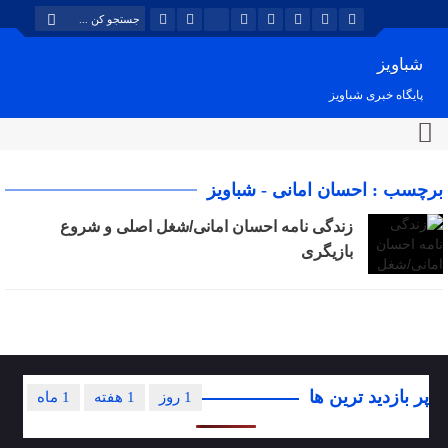
شباویز
پایگاه خبری شباویز
برچسب : احسان امانی - شباویز
زندگی نامه احسان امانی/شغل اصلی و شروع
بازیگری
پر بازدید ترین ها
1 روز
1 هفته
1 ماه