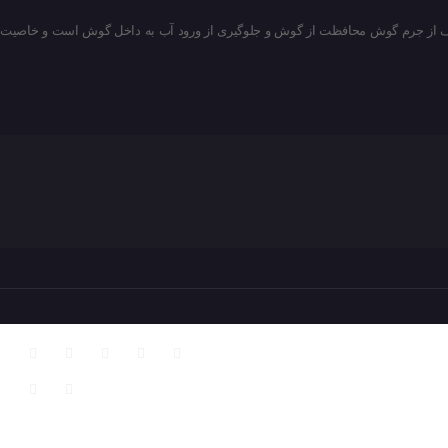
 هدف از جرم گوش محافظت از گوش و جلوگیری از ورود آب به داخل گوش است و خاصیت