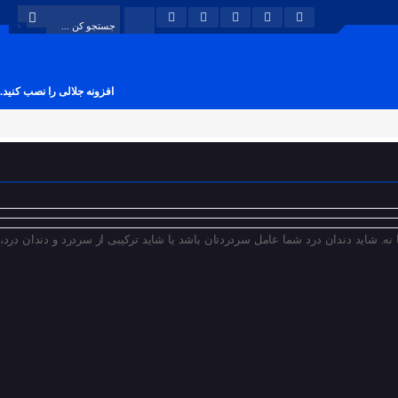
افزونه جلالی را نصب کنید.
نه. شاید دندان درد شما عامل سردردتان باشد یا شاید ترکیبی از سردرد و دندان درد،