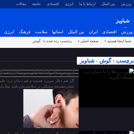
ورزش
بین الملل
ارتباط با ما
انرژی
اقتصادی
جامعه
مقالات
شباویز
پایگاه خبری شباویز
ورزش
اقتصادی
ایران
بین الملل
استانها
سلامت
فرهنگ
انرژی
شما اینجا هستید »
صفحه اصلی »
برچسب زده شده با : گوش
۱۶ دی ۱۴۰۲
برچسب : گوش - شباویز
این دردها را با دندان درد اشتباه نگی
اگر هم دچار سردرد هستید و هم دندان درد، طبیع
نشان‌دهنده‌ی مشکلی در سلامتی‌تان باشد مثلاً 
۱۳ دی ۱۴۰۲
۱۰ دی ۱۴۰۲