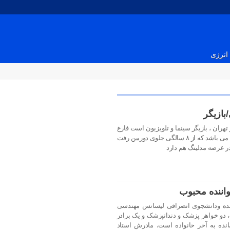
انرژی
بازیگر
ن قاسمی متولد ۱ خرداد ۱۳۷۴ در تهران ، بازیگر سینما و تلویزیون است فارغ
التحصیل رشته تئاتر و مهندسی معماری می باشد که از ۸ سالگی جلوی دوربین رفت
در عرصه مدلینگ هم دارد
اننده محبوب
ننده ودانشجوی انصرافی لیسانس مهندسی
 دو خواهر پزشک و دندانپزشک و یک برادر
نده به آخر خانواده است، مادرش استاد