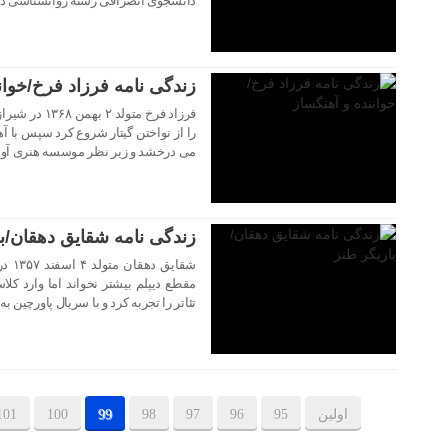
دانشجوی انصرافی رشته روانشناسی د
۲۷ بهمن ۱۴۰۲
زندگی نامه فرزاد فرخ/خوان
فرزاد فرخ متو
را از نواختن گیتار شروع کرد سپس با آ
می درخشد و زیر نظر موسسه هنری آواز
۲۷ بهمن ۱۴۰۲
زندگی نامه شقایق دهقان/با
شقای
مقطع دیپلم بیشتر نخواند اما وارد 
تئاتر را تجربه کرد و با سریال پاورچین ب
اولین
95
96
97
98
99
100
101