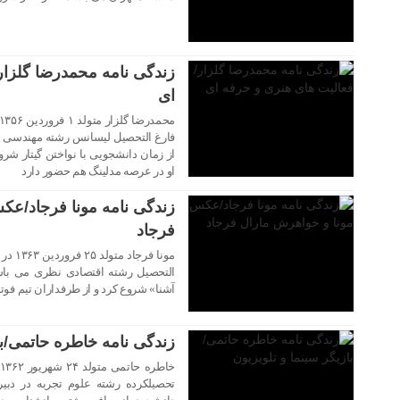
زندگی نامه محمدرضا گلزار
ای
۲۸ بهمن ۱۴۰۲
فارغ التحصیل لیسانس رشته مهندسی مک
از زمان دانشجویی با نواختن گیتار شروع
او در عرصه مدلینگ هم حضور دارد
زندگی نامه مونا فرجاد/عک
فرجاد
مونا ف
۲۷ بهمن ۱۴۰۲
آشنا» شروع کرد و از طرفداران تیم فو
زندگی نامه خاطره حاتمی/با
تحصیلکرده رشته علوم تجربه در دبی