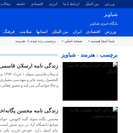
ورزش
بین الملل
ارتباط با ما
انرژی
اقتصادی
جامعه
مقالات
شباویز
پایگاه خبری شباویز
ورزش
اقتصادی
ایران
بین الملل
استانها
سلامت
فرهنگ
شما اینجا هستید »
صفحه اصلی »
برچسب زده شده با : هنرمند
۲۹ بهمن ۱۴۰۲
برچسب : هنرمند - شباویز
زندگی نامه ارسلان قاسمی/
ارسلا
و حالا خوانندگی می کند و حضور فعالی 
۲۹ بهمن ۱۴۰۲
زندگی نامه محسن یگانه/خو
محسن یگانه متولد گنبد کاووس، خوا
صنایع دانشگاه آزاد در ترم شش است،
بنام کمیل دارد، خودش فرزند یکی ما
۲۹ بهمن ۱۴۰۲