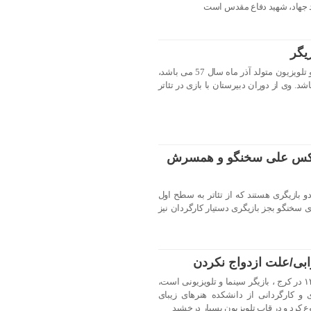
د جهاد، شهید دفاع مقدس است
یگر
آزاده ریاضی از بازیگران جوان سینما و تلویزیون متولد آذر ماه سال 57 می باشد،
د. وی از دوران دبیرستان با بازی در تئاتر
عکس علی سخنگو و همسرش
ازیگری هستند که از تئاتر به سطح اول
ی سخنگو بجز بازیگری دستیار کارگردان نیز
ابی/علت ازدواج نکردن
مهرانه مهین ترابی متولد ۲۰ مرداد ۱۳۳۶ در کرج ، بازیگر سینما و تلویزیونی است،
و کارگردانی از دانشکده هنرهای زیبای
ع کرد و در قاب تلویزیون بسیار درخشید