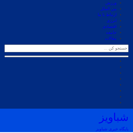
ورزش
بین الملل
ارتباط با ما
انرژی
اقتصادی
جامعه
مقالات
شباویز
پایگاه خبری شباویز