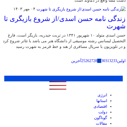
دشت مشا واقع در دماوند است
۰۴ مهر ۱۴۰۳
زندگی نامه حسن اسدی/از شروع بازیگری تا
شهرت
حسن اسدی متولد ۱۰ شهریور ۱۳۴۱ در تربت حیدریه، بازیگر است، فارغ
التحصیل لیسانس رشته موسیقی از دانشگاه هنر می باشد با تئاتر شروع کرد
و در تلویزیون با سریال مسافری از هند و خط قرمز به شهرت رسید
اولین
33
32
31
30
29
28
27
26
25
آخرین
پر بازدید ترین ها
1 روز
1 هفته
1 ماه
انرژی
استانها
اقتصادی
دولت
گوناگون
مقالات