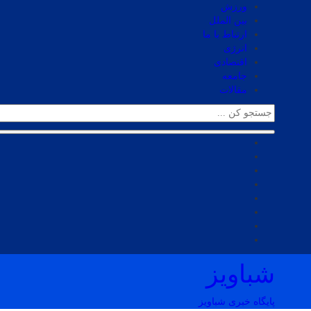
ورزش
بین الملل
ارتباط با ما
انرژی
اقتصادی
جامعه
مقالات
شباویز
پایگاه خبری شباویز