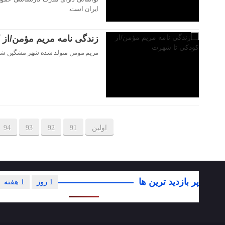
ایران است.
زندگی نامه مریم مؤمن/از
مریم مومن متولد شده شهر مشگین شهر
اولین
91
92
93
94
پر بازدید ترین ها
1 روز
1 هفته