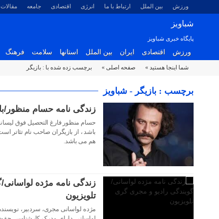
ورزش
بین الملل
ارتباط با ما
انرژی
اقتصادی
جامعه
مقالات
شباویز
پایگاه خبری شباویز
ورزش
اقتصادی
ایران
بین الملل
استانها
سلامت
فرهنگ
شما اینجا هستید »
صفحه اصلی »
برچسب زده شده با : بازیگر
برچسب : بازیگر - شباویز
زندگی نامه حسام منظور/با
۲۶ دی ۱۴۰۲
حسام منظور فارغ التحصیل فوق لیسان
باشد ، از بازیگران صاحب نام تئاتر اس
هم می باشد.
۲۵ دی ۱۴۰۲
زندگی نامه مژده لواسانی/
تلویزیون
مژده لواسانی مجری، سردبیر، نویسنده،
۲۵ دی ۱۴۰۲
لواسانی دارای مدرک کارشناسی حقوق 